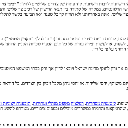
רישיונות לרבות רישיונות קוד פתוח של צדדים שלישיים (להלן:
"רכיבי צד 
שי הרלוונטיים. במקרה של סתירה בין תנאי הרישיון של רכיב צד שלישי ותנאי
צד שלישי, אינה באחריותנו ולא תהיה לך כל טענה ו/או תביעה בקשר לתקלה 
ת להם, לרבות זכויות יוצרים וסימני המסחר (ביחד להלן:
"הקניין הרוחני"
) הם
לשנות, או לעשות יצירה נגזרת של כל תוכן הכפוף לזכויות הקניין הרוחני
הרוחני על פי כל דין.
ים אך ורק לחוקי מדינת ישראל ויובאו לדיון אך ורק בבתי המשפט המוסמכ
יזם משותף, יחסי שליחות או יחסי נותן-מקבל זיכיון בין הצדדים. כל הור
.
שונות:
ליטיגציה מסחרית
,
רגולציה
משפט מנהלי ועתירות
,
תובענות ייצוגיות ונ
ם, שהתמקצעו והתמחו במשרדים מובילים ובגופים ציבוריים. מטרתנו להשיג תו