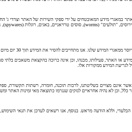
במאגרי מידע המאובטחים על ידי ספקי השירות של האתר וצדדי ג' החשופ
 את המידע תוך 30 יום מיום פנייתך אלינו, באמצעות שליחת מייל לכתובת office@rglawyers.co.il
דע או האתר, פעילותו, מבנהו, וכן אינה כרוכה בהקצאת משאבים בלתי סבי
ל לגריעת המידע ממקורות אלו.
ם, אשר אינם מצויים בשליטתנו, לרבות תוכנה, חומרה, רשתות תקשורת, ספ
 כלל, וכן לא נהיה אחראיים לנזקים שנגרמו כתוצאה מאי זמינות האתר ומשי
הבלעדי, וללא הודעה מראש. בנוסף, אנו רשאים לעדכן את תנאי השימוש, ו