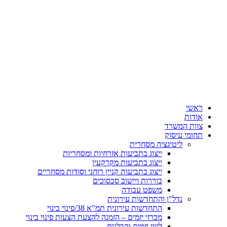
ראשי
אודות
צוות המשרד
תחומי עיסוק
ליטיגציה מסחרית
ייצוג בתביעות אזרחיות ומסחריות
ייצוג בתביעות מקרקעין
ייצוג בתביעות קניין רוחני וסודות מסחריים
בוררות ויישוב סכסוכים
משפט עבודה
נדל"ן והתחדשות עירונית
התחדשות עירונית תמ"א 38/פינוי בינוי
מכרזי יזמים – הזמנה להצעת הצעות פינוי בינוי
ליווי יזמים וקבלנים