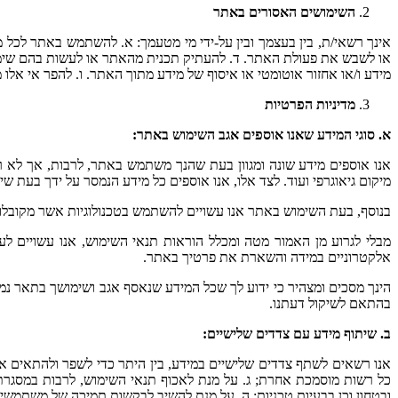
השימושים האסורים באתר
אינך רשאי/ת, בין בעצמך ובין על-ידי מי מטעמך: א. להשתמש באתר לכל מ
או לשבש את פעולת האתר. ד. להעתיק תכנית מהאתר או לעשות בהם שימוש. 
מידע ו/או אחזור אוטומטי או איסוף של מידע מתוך האתר. ו. להפר אי אלו 
מדיניות הפרטיות
א. סוגי המידע שאנו אוספים אגב השימוש באתר:
מיקום גיאוגרפי ועוד. לצד אלו, אנו אוספים כל מידע הנמסר על ידך בעת ש
בנוסף, בעת השימוש באתר אנו עשויים להשתמש בטכנולוגיות אשר מקובלות ומוכרות בתעשייה כגון "עוגיות" (cookies) ותגיות פיקסל ("תגיות
מבלי לגרוע מן האמור מטה ומכלל הוראות תנאי השימוש, אנו עשויים לע
אלקטרוניים במידה והשארת את פרטיך באתר.
הינך מסכים ומצהיר כי ידוע לך שכל המידע שנאסף אגב ושימושך בתאר נמסר
בהתאם לשיקול דעתנו.
ב. שיתוף מידע עם צדדים שלישיים:
אנו רשאים לשתף צדדים שלישיים במידע, בין היתר כדי לשפר ולהתאים את ה
כל רשות מוסמכת אחרת; ג. על מנת לאכוף תנאי השימוש, לרבות במסגרת
ובטחון וכן בבעיות טכניות; ה. על מנת להשיב לבקשות תמיכה של משתמשים 