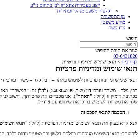
ייצוג בעבירות צווארון לבן בתחום ני"ע
רגולציה משפט מנהלי ועתירות
מן התקשורת
מידע משפטי
צרו קשר
חיפוש
סגור את תיבת החיפוש
03-6431820
דף הבית
>
תנאי שימוש ומדיניות פרטיות
תנאי שימוש ומדיניות פרטיות
תנאי שימוש ומדיניות פרטיות לשימוש באתר – 'רבי, גילר – משרד עורכי דין'
רבי, גילר – משרד עורכי דין (ש.ר. 540304599) (להלן גם:
"המשרד"
ו/או
בכתובת דומיין זו (להלן:
"האתר"
). אנו מכבדים את פרטיותך, וחשוב לנו
שלו, את מטרות השימוש בו וכן את שיתופו עם צדדי ג'.
הסכמה לתנאי הסכם זה
אנא קרא בעיון את תנאי השימוש ומדיניות הפרטיות (להלן:
"תנאי השימוש
לידיעתך: תנאי השימוש מנוסחים בחלקם בלשון זכר מטעמי נוחות בלבד. התנ