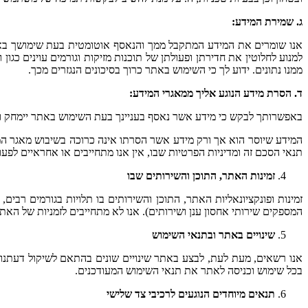
ג. שמירת המידע:
אנו שומרים את המידע המתקבל ממך והנאסף אוטומטית בעת שימושך באתר 
ממנו נתונים. ידוע לך כי השימוש באתר כרוך בסיכונים הנגזרים מכך.
ד. הסרת מידע הנוגע אליך ממאגרי המידע:
באפשרותך לבקש כי מידע אשר נאסף בעניינך בעת השימוש באתר יימחק ויוסר ממאגרי המידע שלנו. אנו מתחייבים להסיר
המידע שיוסר הוא אך ורק מידע אשר הסרתו אינה כרוכה בשיבוש מאגר המי
תנאי הסכם זה ומדיניות הפרטיות שבו, אין אנו מתחייבים או אחראיים לפעו
זמינות האתר, התוכן והשירותים שבו
זמינות ופונקציונאליות האתר, התוכן והשירותים בו תלויות בגורמים רבי
המספקים שירותי אחסון ענן ושירותים). אנו לא מתחייבים לזמניות של האתר
שינויים באתר ובתנאי השימוש
אנו רשאים, מעת לעת, לבצע באתר שינויים שונים בהתאם לשיקול דעתנו 
בכל שימוש וכניסה לאתר את תנאי השימוש המעודכנים.
תנאים מיוחדים הנוגעים לרכיבי צד שלישי