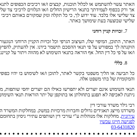
האתר עשוי להשתמש או לכלול תוכנות, קבצים ו/או רכיבים הכפופים לתנאי 
אך ורק בכפוף לעמידתך בתנאי הרישיון החלים ו/או הנלווים לרכיבי צד שלי
צד שלישי אלו בלבד. עוד ידוע לך, כי כל תקלה ונזק שמקורם באותם רכיבי 
שלישי שבוצעה בעת שימושך באתר.
זכויות קניין רוחני
האתר, התוכן, המיפוי שלו, העיצוב הגרפי וכל זכויות הקניין הרוחני הנוגעו
הוקנתה לך במפורש על פי תנאי ההסכם תישמר בידנו. אין להעתיק, להפיץ, 
ו/או על פי כל דין החל. אף הוראה בתנאי השימוש לא מהווה ויתור על קנייננו 
כללי
כל תביעה או הליך משפטי בקשר לאתר, לתוכן ו/או לשימוש בו יהיו כפופ
והמקומית של בתי משפט אלה.
תנאי השימוש אינם יוצרים ולא יתפרשו כאילו הם יוצרים יחסי שותפות, מ
ניתנת לאכיפה לא תפגע בתחולתן או בתוקפן של יתר הוראות תנאי השימוש
רבי גילר משרד עורכי דין
משרדנו מייצג תאגידים גדולים וחברות מרכזיות במשק. במחלקות המשרד ה
עירונית
. מחלקות אלו מנוהלות ע"י עורכי דין ושותפים עתירי ניסיון בתחומ
לפגישה חייגו עכשיו
03-6431820