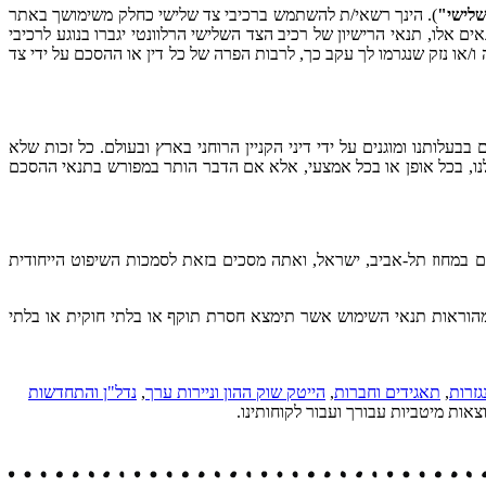
שלישי"
). הינך רשאי/ת להשתמש ברכיבי צד שלישי כחלק משימושך באתר
ם אלו, תנאי הרישיון של רכיב הצד השלישי הרלוונטי יגברו בנוגע לרכיבי
ו/או נזק שנגרמו לך עקב כך, לרבות הפרה של כל דין או ההסכם על ידי צד
 בבעלותנו ומוגנים על ידי דיני הקניין הרוחני בארץ ובעולם. כל זכות שלא
 שלנו, בכל אופן או בכל אמצעי, אלא אם הדבר הותר במפורש בתנאי ההסכם
ים במחוז תל-אביב, ישראל, ואתה מסכים בזאת לסמכות השיפוט הייחודית
אה מהוראות תנאי השימוש אשר תימצא חסרת תוקף או בלתי חוקית או בלתי
גזרות
,
תאגידים וחברות
,
הייטק שוק ההון וניירות ערך
,
נדל"ן והתחדשות
צאות מיטביות עבורך ועבור לקוחותינו.