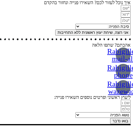
איך נוכל לעזור לכם? השאירו פנייה ונחזור בהקדם
אני רוצה, שיחת יעוץ ראשונית ללא התחייבות
אהבתם? שתפו הלאה
Rabigill
mail-al
Rabigill
phone
Rabigill
wazewa
ליעוץ ראשוני ופרטים נוספים השאירו פנייה:
בואו נדבר