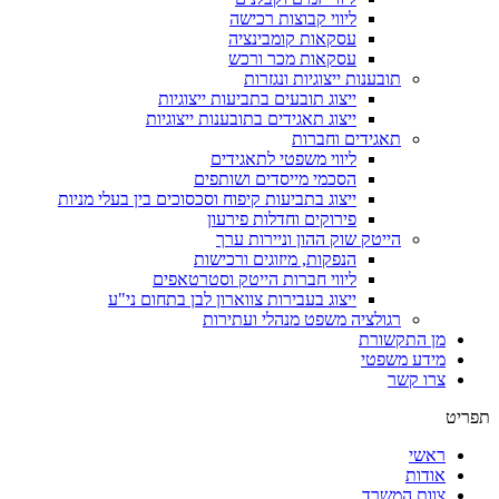
ליווי קבוצות רכישה
עסקאות קומבינציה
עסקאות מכר ורכש
תובענות ייצוגיות ונגזרות
ייצוג תובעים בתביעות ייצוגיות
ייצוג תאגידים בתובענות ייצוגיות
תאגידים וחברות
ליווי משפטי לתאגידים
​הסכמי מייסדים ושותפים
​ייצוג בתביעות קיפוח וסכסוכים בין בעלי מניות
פירוקים וחדלות פירעון
הייטק שוק ההון וניירות ערך
הנפקות, מיזוגים ורכישות
ליווי חברות הייטק וסטרטאפים
ייצוג בעבירות צווארון לבן בתחום ני"ע
רגולציה משפט מנהלי ועתירות
מן התקשורת
מידע משפטי
צרו קשר
תפריט
ראשי
אודות
צוות המשרד