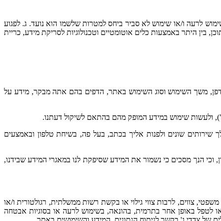
מוש לרעה ו/או שימוש לא סביר ביחס למטרות שלשמו הוא נועד. ג. לפגוע
, בין היתר באמצעות כלים אוטומטיים וטכנולוגיות לסריקת מידע, כריית
I שלך, מזהה מכשיר, מזהה מערכת ההפעלה, מזהה דפדפן, משך השימוש וסוג השימוש באתר, הדפים בהם אתה מבקר, מידע על
ך שירותים שונים ולפנות אליך בכתב, בעל פה, בשיחת טלפון ובאמצעים
, וכי הנך מסכים כי נשמור את המידע שסיפקת לנו במאגרי המידע שבידנו,
פטי, צווים, לרבות צווי גילוי או בקשת רשות ממשלתית, רגולטורית ו/או
ו לטפל באופן אחר בתרמית, בהונאה, בשימוש לרעה או בסוגיות אבטחה
ם של צדדי ג' בקשר לניתוח הנתונים, המידע והשימושים באתר.