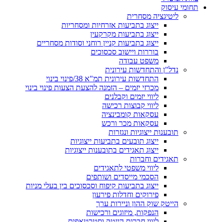
תחומי עיסוק
ליטיגציה מסחרית
ייצוג בתביעות אזרחיות ומסחריות
ייצוג בתביעות מקרקעין
ייצוג בתביעות קניין רוחני וסודות מסחריים
בוררות ויישוב סכסוכים
משפט עבודה
נדל"ן והתחדשות עירונית
התחדשות עירונית תמ"א 38/פינוי בינוי
מכרזי יזמים – הזמנה להצעת הצעות פינוי בינוי
ליווי יזמים וקבלנים
ליווי קבוצות רכישה
עסקאות קומבינציה
עסקאות מכר ורכש
תובענות ייצוגיות ונגזרות
ייצוג תובעים בתביעות ייצוגיות
ייצוג תאגידים בתובענות ייצוגיות
תאגידים וחברות
ליווי משפטי לתאגידים
​הסכמי מייסדים ושותפים
​ייצוג בתביעות קיפוח וסכסוכים בין בעלי מניות
פירוקים וחדלות פירעון
הייטק שוק ההון וניירות ערך
הנפקות, מיזוגים ורכישות
ליווי חברות הייטק וסטרטאפים