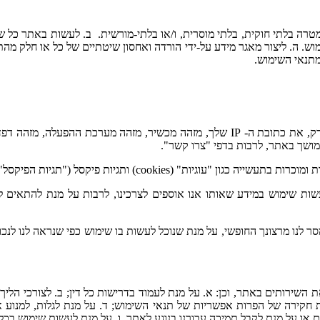
טרה בלתי חוקית, בלתי מוסרית, ו/או בלתי-מורשית. ב. לעשות באתר כל שי
ה. ליצור מאגר מידע על-ידי הורדה ואחסון שיטתיים של כל או חלק מהתוכן
מתנאי השימוש.
אנו אוספים מידע שונה ומגוון בעת שהנך משתמש באתר, לרבות, אך לא רק, את כתובת ה- P
ימושך באתר, לרבות בדפי "צרו קשר".
 הפיקסל"), ולעשות שימוש במידע המופק מהם בהתאם לשיקול דעתנו.
שות שימוש במידע שאותו אנו אוספים לצרכינו, לרבות על מנת להתאים ל
 לנו מרצונך החופשי, על מנת שנוכל לעשות בו שימוש כפי שנראה לנו לנכון
שירותים באתר, וכן: א. על מנת לעמוד בדרישות כל דין; ב. לצורכי הליך מש
 חקירה של הפרות אפשריות של תנאי השימוש; ד. על מנת לגלות, למנוע א
או על מנת לקבל תמיכה עבורנו בנוגע לאתר. ו. על מנת לעשות שימוש בכלי