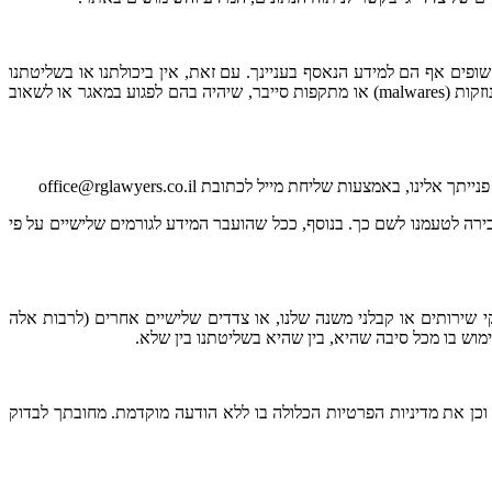
ים אף הם למידע הנאסף בעניינך. עם זאת, אין ביכולתנו או בשליטתנו
למנוע לחלוטין את חדירתן ופעולתן של תוכנות מזיקות וגורמים עוינים כגון וירוסים, "תולעים" (worms), סוסים טרויאניים, באגים, רוגלות (spywares), נוזקות (malwares) או מתקפות סייבר, שיהיה בהם לפגוע במאגר או לשאוב
רה לטעמנו לשם כך. בנוסף, ככל שהועבר המידע לגורמים שלישיים על פי
קי שירותים או קבלני משנה שלנו, או צדדים שלישיים אחרים (לרבות אלה
מוש בו מכל סיבה שהיא, בין שהיא בשליטתנו בין שלא.
כן את מדיניות הפרטיות הכלולה בו ללא הודעה מוקדמת. מחובתך לבדוק