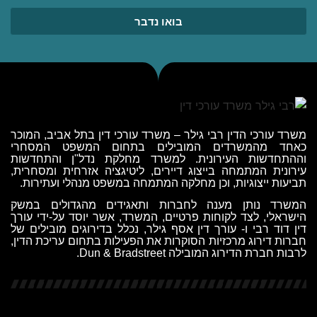
בואו נדבר
משרד עורכי הדין רבי גילר
–
משרד עורכי דין בתל אביב
, המוכר
כאחד מהמשרדים המובילים בתחום ה
משפט המסחרי
וההתחדשות העירונית. למשרד מחלקת
נדל"ן והתחדשות
עירונית
המתמחה בייצוג דיירים,
ליטיגציה אזרחית ומסחרית
,
תביעות ייצוגיות
, וכן מחלקה המתמחה ב
משפט מנהלי ועתירות
.
המשרד נותן מענה לחברות ותאגידים מהגדולים במשק
הישראלי, לצד לקוחות פרטיים, המשרד, אשר יוסד על-ידי
עורך
דין דוד רבי
ו-
עורך דין אסף גילר
, נכלל בדירוגים מובילים של
חברות דירוג מרכזיות הסוקרות את הפעילות בתחום עריכת הדין,
לרבות חברת הדירוג המובילה
Dun & Bradstreet
.