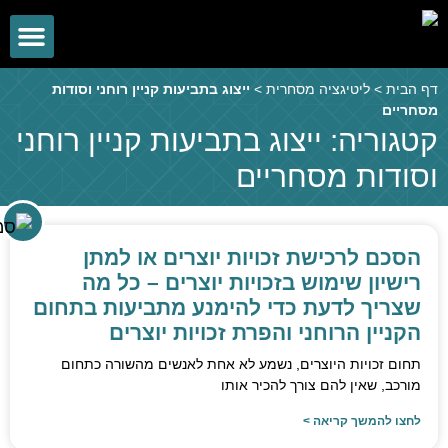
תחומי עיסוק
מידע משפטי
צוות המשרד
מן התקשו
דף הבית
>
ליטיגציה מסחרית
>
ייצוג בתביעות קניין רוחני וסודות
מסחריים
השבת את ההבזקים
visibility_off
קטגוריה: ייצוג בתביעות קניין רוחני
סמן כותרות
title
וסודות מסחריים
צבע רקע
settings
זום (הקטנה)
zoom_out
זום (הגדלה)
הסכם לרכישת זכויות יוצרים או למתן
zoom_in
רישיון שימוש בזכויות יוצרים – כל מה
הקטנת גופן
remove_circle_outline
שצריך לדעת כדי להימנע מתביעות בתחום
הגדלת גופן
add_circle_outline
הקניין הרוחני והפרת זכויות יוצרים
גופן קריא
spellcheck
תחום זכויות היוצרים, נשמע לא אחת לאנשים מהשורה כתחום
מורכב, שאין להם צורך להכיר אותו
ניגודיות בהירה
brightness_high
לחצו להמשך קריאה >
ניגודיות כהה
brightness_low