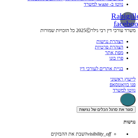
נווטו ב- waze למשרד
Rabigill
facebo
משרד עורכי דין רבי גילר2025Ⓒ כל הזכויות שמורות
הצהרת נגישות
הצהרת פרטיות
מפת אתר
פרו בונו
בניית אתרים לעורכי דין
לייעוץ ראשוני
פנו בוואטסאפ
נווטו למשרד
סגור את סרגל הכלים של נגישות
נגישות
visibility_off
השבת את ההבזקים