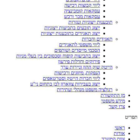
ליווי קבוצות רכישה
עסקאות קומבינציה
עסקאות מכר ורכש
תובענות ייצוגיות ונגזרות
ייצוג תובעים בתביעות ייצוגיות
ייצוג תאגידים בתובענות ייצוגיות
תאגידים וחברות
ליווי משפטי לתאגידים
​הסכמי מייסדים ושותפים
​ייצוג בתביעות קיפוח וסכסוכים בין בעלי מניות
פירוקים וחדלות פירעון
הייטק שוק ההון וניירות ערך
הנפקות, מיזוגים ורכישות
ליווי חברות הייטק וסטרטאפים
ייצוג בעבירות צווארון לבן בתחום ני"ע
רגולציה משפט מנהלי ועתירות
מן התקשורת
מידע משפטי
צרו קשר
תפריט
ראשי
אודות
צוות המשרד