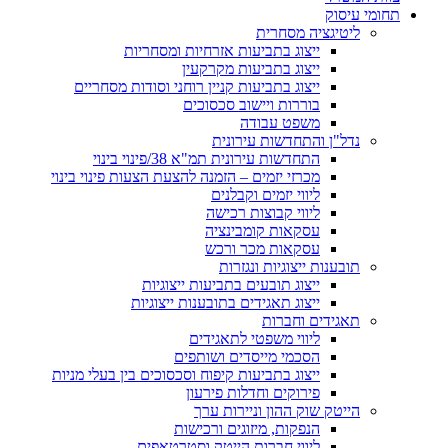
תחומי עיסוק
ליטיגציה מסחרית
ייצוג בתביעות אזרחיות ומסחריות
ייצוג בתביעות מקרקעין
ייצוג בתביעות קניין רוחני וסודות מסחריים
בוררות ויישוב סכסוכים
משפט עבודה
נדל"ן והתחדשות עירונית
התחדשות עירונית תמ"א 38/פינוי בינוי
מכרזי יזמים – הזמנה להצעת הצעות פינוי בינוי
ליווי יזמים וקבלנים
ליווי קבוצות רכישה
עסקאות קומבינציה
עסקאות מכר ורכש
תובענות ייצוגיות ונגזרות
ייצוג תובעים בתביעות ייצוגיות
ייצוג תאגידים בתובענות ייצוגיות
תאגידים וחברות
ליווי משפטי לתאגידים
​הסכמי מייסדים ושותפים
​ייצוג בתביעות קיפוח וסכסוכים בין בעלי מניות
פירוקים וחדלות פירעון
הייטק שוק ההון וניירות ערך
הנפקות, מיזוגים ורכישות
ליווי חברות הייטק וסטרטאפים