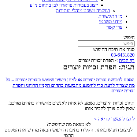
ייצוג בעבירות צווארון לבן בתחום ני"ע
רגולציה משפט מנהלי ועתירות
מן התקשורת
מידע משפטי
צרו קשר
חיפוש
סגור את תיבת החיפוש
03-6431820
דף הבית
>
הפרת זכויות יוצרים
תגית: הפרת זכויות יוצרים
הסכם לרכישת זכויות יוצרים או למתן רישיון שימוש בזכויות יוצרים – כל
מה שצריך לדעת כדי להימנע מתביעות בתחום הקניין הרוחני והפרת
זכויות יוצרים
תחום זכויות היוצרים, נשמע לא אחת לאנשים מהשורה כתחום מורכב,
שאין להם צורך להכיר אותו
לחצו להמשך קריאה >
לא מצאת מה שחיפשת?
לביצוע חיפוש באתר, הקלידו בתיבת החיפוש הבאה מחדש את הטקסט
הרצוי