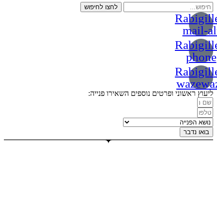
לחצו לחיפוש
Rabigill
mail-al
Rabigill
phone
Rabigill
wazewa
ליעוץ ראשוני ופרטים נוספים השאירו פנייה:
בואו נדבר