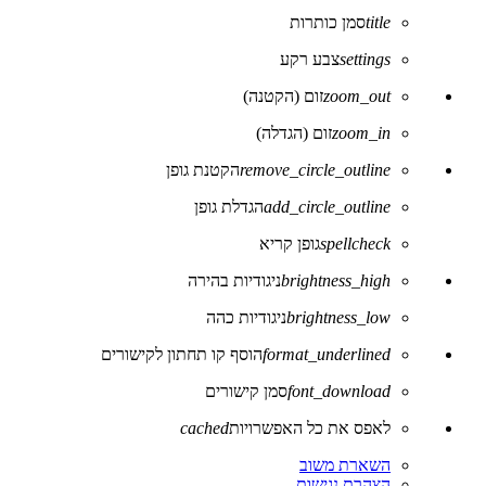
title
סמן כותרות
settings
צבע רקע
zoom_out
זום (הקטנה)
zoom_in
זום (הגדלה)
remove_circle_outline
הקטנת גופן
add_circle_outline
הגדלת גופן
spellcheck
גופן קריא
brightness_high
ניגודיות בהירה
brightness_low
ניגודיות כהה
format_underlined
הוסף קו תחתון לקישורים
font_download
סמן קישורים
לאפס את כל האפשרויות
cached
השארת משוב
הצהרת נגישות