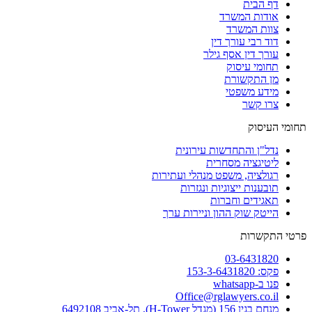
דף הבית
אודות המשרד
צוות המשרד
דוד רבי עורך דין
עורך דין אסף גילר
תחומי עיסוק
מן התקשורת
מידע משפטי
צרו קשר
תחומי העיסוק
נדל"ן והתחדשות עירונית
ליטיגציה מסחרית
רגולציה, משפט מנהלי ועתירות
תובענות ייצוגיות ונגזרות
תאגידים וחברות
הייטק שוק ההון וניירות ערך
פרטי התקשרות
03-6431820
פקס: 153-3-6431820
פנו ב-whatsapp
Office@rglawyers.co.il
מנחם בגין 156 (מגדל H-Tower), תל-אביב 6492108