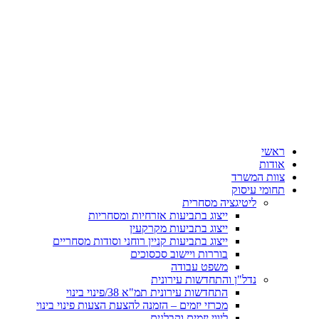
ראשי
אודות
צוות המשרד
תחומי עיסוק
ליטיגציה מסחרית
ייצוג בתביעות אזרחיות ומסחריות
ייצוג בתביעות מקרקעין
ייצוג בתביעות קניין רוחני וסודות מסחריים
בוררות ויישוב סכסוכים
משפט עבודה
נדל"ן והתחדשות עירונית
התחדשות עירונית תמ"א 38/פינוי בינוי
מכרזי יזמים – הזמנה להצעת הצעות פינוי בינוי
ליווי יזמים וקבלנים