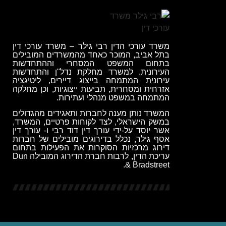
משרד עורכי הדין רבי גילר
–
משרד עורכי דין
בתל אביב
, המוכר כאחד מהמשרדים המובילים
בתחום ה
משפט המסחרי
וההתחדשות
העירונית. למשרד מחלקת
נדל"ן והתחדשות
עירונית
המתמחה בייצוג דיירים,
ליטיגציה
אזרחית ומסחרית
,
תביעות ייצוגיות
, וכן מחלקה
המתמחה ב
משפט מנהלי ועתירות
.
המשרד נותן מענה לחברות ותאגידים מהגדולים
במשק הישראלי, לצד לקוחות פרטיים, המשרד,
אשר יוסד על-ידי
עורך דין דוד רבי
ו-
עורך דין
אסף גילר
, נכלל בדירוגים מובילים של חברות
דירוג מרכזיות הסוקרות את הפעילות בתחום
עריכת הדין, לרבות חברת הדירוג המובילה
Dun
.
& Bradstreet