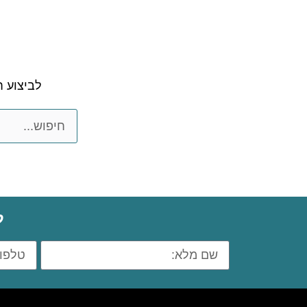
לביצוע 
ל