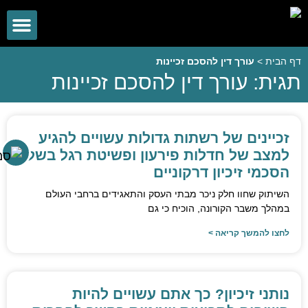
תחומי עיסוק
מידע משפטי
צוות המשרד
מן התקשו
דף הבית
>
עורך דין להסכם זכיינות
תגית: עורך דין להסכם זכיינות
השבת את ההבזקים
visibility_off
סמן כותרות
title
צבע רקע
settings
זכיינים של רשתות גדולות עשויים להגיע
זום (הקטנה)
למצב של חדלות פירעון ופשיטת רגל בשל
zoom_out
הסכמי זיכיון דרקוניים
זום (הגדלה)
zoom_in
השיתוק שחוו חלק ניכר מבתי העסק והתאגידים ברחבי העולם
הקטנת גופן
remove_circle_outline
במהלך משבר הקורונה, הוכיח כי גם
הגדלת גופן
add_circle_outline
לחצו להמשך קריאה >
גופן קריא
spellcheck
ניגודיות בהירה
brightness_high
ניגודיות כהה
נותני זיכיון? כך אתם עשויים להיות
brightness_low