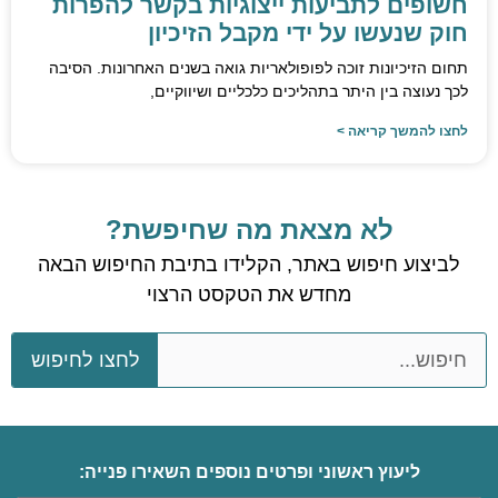
חשופים לתביעות ייצוגיות בקשר להפרות
הוסף קו תחתון לקישורים
format_underlined
חוק שנעשו על ידי מקבל הזיכיון
סמן קישורים
font_download
תחום הזיכיונות זוכה לפופולאריות גואה בשנים האחרונות. הסיבה
לכך נעוצה בין היתר בתהליכים כלכליים ושיווקיים,
לאפס את כל האפשרויות
cached
לחצו להמשך קריאה >
השארת משוב
הצהרת נגישות
לא מצאת מה שחיפשת?
לביצוע חיפוש באתר, הקלידו בתיבת החיפוש הבאה
מחדש את הטקסט הרצוי
לחצו לחיפוש
ליעוץ ראשוני ופרטים נוספים השאירו פנייה: