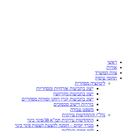
ראשי
אודות
צוות המשרד
תחומי עיסוק
ליטיגציה מסחרית
ייצוג בתביעות אזרחיות ומסחריות
ייצוג בתביעות מקרקעין
ייצוג בתביעות קניין רוחני וסודות מסחריים
בוררות ויישוב סכסוכים
משפט עבודה
נדל"ן והתחדשות עירונית
התחדשות עירונית תמ"א 38/פינוי בינוי
מכרזי יזמים – הזמנה להצעת הצעות פינוי בינוי
ליווי יזמים וקבלנים