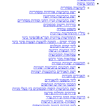
תחומי עיסוק
ליטיגציה מסחרית
ייצוג בתביעות אזרחיות ומסחריות
ייצוג בתביעות מקרקעין
ייצוג בתביעות קניין רוחני וסודות מסחריים
בוררות ויישוב סכסוכים
משפט עבודה
נדל"ן והתחדשות עירונית
התחדשות עירונית תמ"א 38/פינוי בינוי
מכרזי יזמים – הזמנה להצעת הצעות פינוי בינוי
ליווי יזמים וקבלנים
ליווי קבוצות רכישה
עסקאות קומבינציה
עסקאות מכר ורכש
תובענות ייצוגיות ונגזרות
ייצוג תובעים בתביעות ייצוגיות
ייצוג תאגידים בתובענות ייצוגיות
תאגידים וחברות
ליווי משפטי לתאגידים
​הסכמי מייסדים ושותפים
​ייצוג בתביעות קיפוח וסכסוכים בין בעלי מניות
פירוקים וחדלות פירעון
הייטק שוק ההון וניירות ערך
הנפקות, מיזוגים ורכישות
ליווי חברות הייטק וסטרטאפים