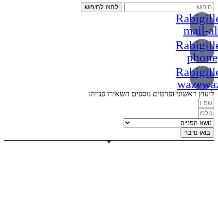
לחצו לחיפוש
Rabigill
mail-al
Rabigill
phone
Rabigill
wazewa
ליעוץ ראשוני ופרטים נוספים השאירו פנייה:
בואו נדבר