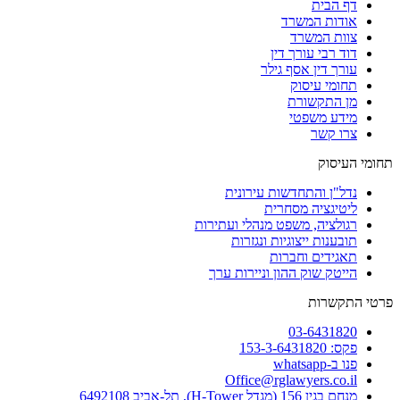
דף הבית
אודות המשרד
צוות המשרד
דוד רבי עורך דין
עורך דין אסף גילר
תחומי עיסוק
מן התקשורת
מידע משפטי
צרו קשר
תחומי העיסוק
נדל"ן והתחדשות עירונית
ליטיגציה מסחרית
רגולציה, משפט מנהלי ועתירות
תובענות ייצוגיות ונגזרות
תאגידים וחברות
הייטק שוק ההון וניירות ערך
פרטי התקשרות
03-6431820
פקס: 153-3-6431820
פנו ב-whatsapp
Office@rglawyers.co.il
מנחם בגין 156 (מגדל H-Tower), תל-אביב 6492108