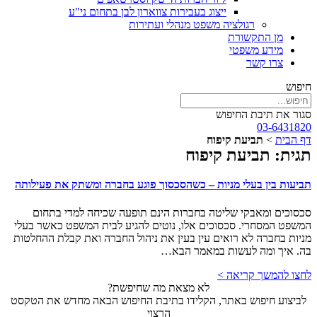
ייצוג בעבירות צווארון לבן בתחום ני"ע
רגולציה משפט מנהלי ועתירות
מן התקשורת
מידע משפטי
צרו קשר
חיפוש
סגור את תיבת החיפוש
03-6431820
דף הבית
>
תביעת קיפוח
תגית: תביעת קיפוח
תביעות בין בעלי מניות – כשהסכסוך פוגע בחברה ומשתק את פעילותה
סכסוכים ומאבקי שליטה בחברות הינם תופעה שכיחה למדי בתחום
המשפט המסחרי. סכסוכים אלו, נוטים להגיע לבית המשפט כאשר בעלי
מניות בחברה לא רואים עין בעין את ניהול החברה ואת קבלת ההחלטות
בה. איך ומה לעשות במאמר הבא…
לחצו להמשך קריאה >
לא מצאת מה שחיפשת?
לביצוע חיפוש באתר, הקלידו בתיבת החיפוש הבאה מחדש את הטקסט
הרצוי