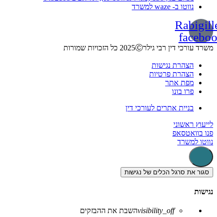
נווטו ב- waze למשרד
Rabigill
facebo
משרד עורכי דין רבי גילר2025Ⓒ כל הזכויות שמורות
הצהרת נגישות
הצהרת פרטיות
מפת אתר
פרו בונו
בניית אתרים לעורכי דין
לייעוץ ראשוני
פנו בוואטסאפ
נווטו למשרד
סגור את סרגל הכלים של נגישות
נגישות
visibility_off
השבת את ההבזקים