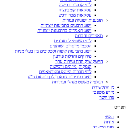
ליווי קבוצות רכישה
עסקאות קומבינציה
עסקאות מכר ורכש
תובענות ייצוגיות ונגזרות
ייצוג תובעים בתביעות ייצוגיות
ייצוג תאגידים בתובענות ייצוגיות
תאגידים וחברות
ליווי משפטי לתאגידים
​הסכמי מייסדים ושותפים
​ייצוג בתביעות קיפוח וסכסוכים בין בעלי מניות
פירוקים וחדלות פירעון
הייטק שוק ההון וניירות ערך
הנפקות, מיזוגים ורכישות
ליווי חברות הייטק וסטרטאפים
ייצוג בעבירות צווארון לבן בתחום ני"ע
רגולציה משפט מנהלי ועתירות
מן התקשורת
מידע משפטי
צרו קשר
תפריט
ראשי
אודות
צוות המשרד