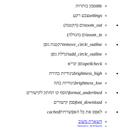
title
סמן כותרות
settings
צבע רקע
zoom_out
זום (הקטנה)
zoom_in
זום (הגדלה)
remove_circle_outline
הקטנת גופן
add_circle_outline
הגדלת גופן
spellcheck
גופן קריא
brightness_high
ניגודיות בהירה
brightness_low
ניגודיות כהה
format_underlined
הוסף קו תחתון לקישורים
font_download
סמן קישורים
לאפס את כל האפשרויות
cached
השארת משוב
הצהרת נגישות