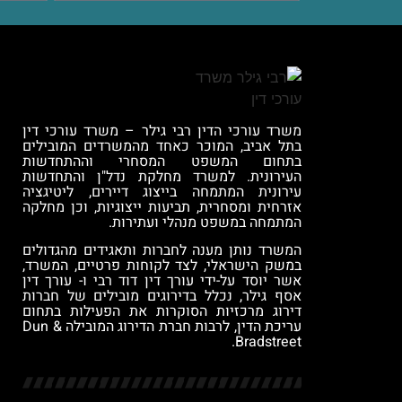
משרד עורכי הדין רבי גילר
–
משרד עורכי דין
בתל אביב
, המוכר כאחד מהמשרדים המובילים
בתחום ה
משפט המסחרי
וההתחדשות
העירונית. למשרד מחלקת
נדל"ן והתחדשות
עירונית
המתמחה בייצוג דיירים,
ליטיגציה
אזרחית ומסחרית
,
תביעות ייצוגיות
, וכן מחלקה
המתמחה ב
משפט מנהלי ועתירות
.
המשרד נותן מענה לחברות ותאגידים מהגדולים
במשק הישראלי, לצד לקוחות פרטיים, המשרד,
אשר יוסד על-ידי
עורך דין דוד רבי
ו-
עורך דין
אסף גילר
, נכלל בדירוגים מובילים של חברות
דירוג מרכזיות הסוקרות את הפעילות בתחום
עריכת הדין, לרבות חברת הדירוג המובילה
Dun &
.
Bradstreet